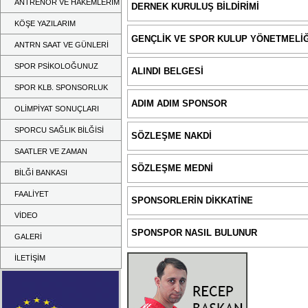
ANTRENÖR VE HAKEMLERİM
DERNEK KURULUŞ BİLDİRİMİ
KÖŞE YAZILARIM
GENÇLİK VE SPOR KULUP YÖNETMELİĞ
ANTRN SAAT VE GÜNLERİ
SPOR PSİKOLOĞUNUZ
ALINDI BELGESİ
SPOR KLB. SPONSORLUK
ADIM ADIM SPONSOR
OLİMPİYAT SONUÇLARI
SPORCU SAĞLIK BİLĞİSİ
SÖZLEŞME NAKDİ
SAATLER VE ZAMAN
SÖZLEŞME MEDNİ
BİLĞİ BANKASI
FAALİYET
SPONSORLERİN DİKKATİNE
VİDEO
SPONSPOR NASIL BULUNUR
GALERİ
İLETİŞİM