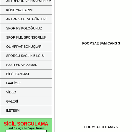
ANTRENÖR VE HAKEMLERİM
KÖŞE YAZILARIM
ANTRN SAAT VE GÜNLERİ
SPOR PSİKOLOĞUNUZ
SPOR KLB. SPONSORLUK
POOMSAE SAM CANG 3
OLİMPİYAT SONUÇLARI
SPORCU SAĞLIK BİLĞİSİ
SAATLER VE ZAMAN
BİLĞİ BANKASI
FAALİYET
VİDEO
GALERİ
İLETİŞİM
SİCİL SORGULAMA
POOMSAE O CANG 5
Sicil No veya Ad Soyad Giriniz