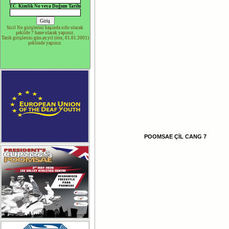
T.C. Kimlik No veya Doğum Tarihi
Sicil No girişlerini başında sıfır olacak
şekilde 7 hane olarak yapınız.
Tarih girişlerini gün.ay.yıl (örn; 01.01.2001)
şeklinde yapınız.
POOMSAE ÇİL CANG 7