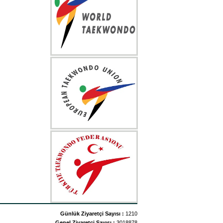
Günlük Ziyaretçi Sayısı :
1210
Genel Ziyaretçi Sayısı :
3018878