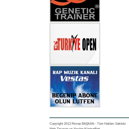
Copyright 2013 Recep BAŞKAN - Tüm Hakları Saklıdır.
Web Tasarım ve Yazılım
KüreselNet