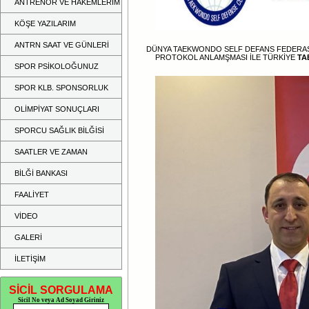
ANTRENÖR VE HAKEMLERİM
KÖŞE YAZILARIM
ANTRN SAAT VE GÜNLERİ
DÜNYA TAEKWONDO SELF DEFANS FEDER
PROTOKOL ANLAMŞMASI İLE TÜRKİYE
TA
SPOR PSİKOLOĞUNUZ
SPOR KLB. SPONSORLUK
OLİMPİYAT SONUÇLARI
SPORCU SAĞLIK BİLĞİSİ
SAATLER VE ZAMAN
BİLĞİ BANKASI
FAALİYET
VİDEO
GALERİ
İLETİŞİM
SİCİL SORGULAMA
Sicil No veya Ad Soyad Giriniz