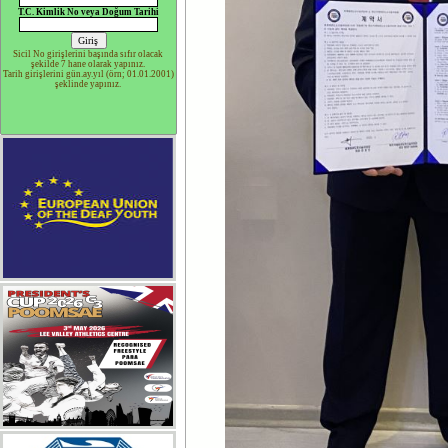
T.C. Kimlik No veya Doğum Tarihi
Sicil No girişlerini başında sıfır olacak
şekilde 7 hane olarak yapınız.
Tarih girişlerini gün.ay.yıl (örn; 01.01.2001)
şeklinde yapınız.