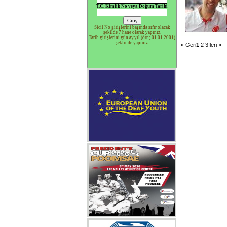
T.C. Kimlik No veya Doğum Tarihi
Sicil No girişlerini başında sıfır olacak
şekilde 7 hane olarak yapınız.
Tarih girişlerini gün.ay.yıl (örn; 01.01.2001)
şeklinde yapınız.
« Geri
1
2
3
İleri »