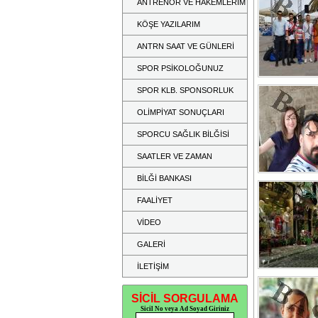
ANTRENÖR VE HAKEMLERİM
KÖŞE YAZILARIM
ANTRN SAAT VE GÜNLERİ
SPOR PSİKOLOĞUNUZ
SPOR KLB. SPONSORLUK
OLİMPİYAT SONUÇLARI
SPORCU SAĞLIK BİLĞİSİ
SAATLER VE ZAMAN
BİLĞİ BANKASI
FAALİYET
VİDEO
GALERİ
İLETİŞİM
SİCİL SORGULAMA
Sicil No veya Ad Soyad Giriniz