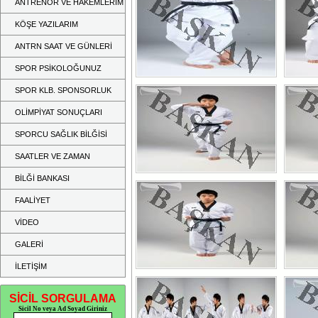
ANTRENÖR VE HAKEMLERİM
KÖŞE YAZILARIM
ANTRN SAAT VE GÜNLERİ
SPOR PSİKOLOĞUNUZ
SPOR KLB. SPONSORLUK
OLİMPİYAT SONUÇLARI
SPORCU SAĞLIK BİLĞİSİ
SAATLER VE ZAMAN
BİLĞİ BANKASI
FAALİYET
VİDEO
GALERİ
İLETİŞİM
SİCİL SORGULAMA
Sicil No veya Ad Soyad Giriniz