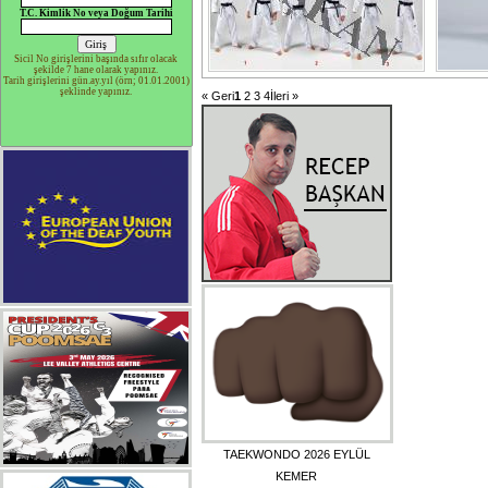
T.C. Kimlik No veya Doğum Tarihi
Sicil No girişlerini başında sıfır olacak
şekilde 7 hane olarak yapınız.
Tarih girişlerini gün.ay.yıl (örn; 01.01.2001)
şeklinde yapınız.
« Geri
1
2
3
4
İleri »
TAEKWONDO 2026 EYLÜL
KEMER