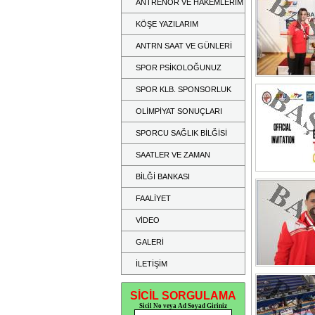
ANTRENÖR VE HAKEMLERİM
KÖŞE YAZILARIM
ANTRN SAAT VE GÜNLERİ
SPOR PSİKOLOĞUNUZ
SPOR KLB. SPONSORLUK
OLİMPİYAT SONUÇLARI
SPORCU SAĞLIK BİLĞİSİ
SAATLER VE ZAMAN
BİLĞİ BANKASI
FAALİYET
VİDEO
GALERİ
İLETİŞİM
SİCİL SORGULAMA
Sicil No veya Ad Soyad Giriniz