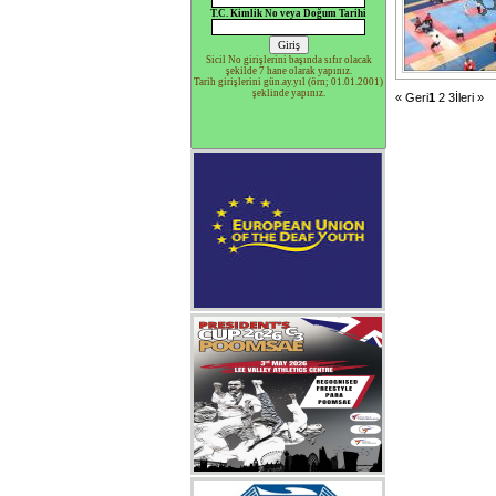
T.C. Kimlik No veya Doğum Tarihi
Sicil No girişlerini başında sıfır olacak
şekilde 7 hane olarak yapınız.
Tarih girişlerini gün.ay.yıl (örn; 01.01.2001)
şeklinde yapınız.
« Geri
1
2
3
İleri »