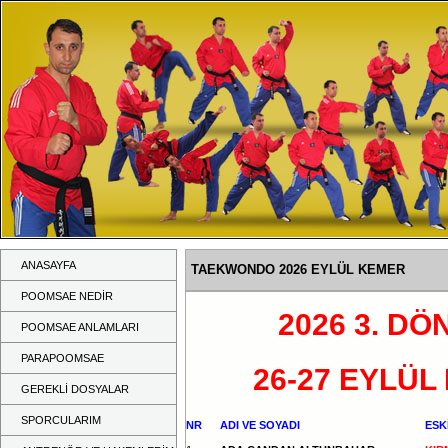
ANASAYFA
TAEKWONDO 2026 EYLÜL KEMER
POOMSAE NEDİR
2026 3. D
POOMSAE ANLAMLARI
PARAPOOMSAE
26-27 EYLÜ
GEREKLİ DOSYALAR
SPORCULARIM
NR
ADI VE SOYADI
ESK