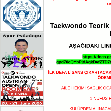
u
Taekwondo Teorik ç
AŞAĞIDAKİ LİNK 
https://docs.
gpd70cQYbPjdAgkDvfZTD7q
İLK DEFA LİSANS ÇIKARTAC
ÖDEME
AİLE HEKİMİ SAĞLIK OC
1 NUFUS 
KULÜPDEN ALINACA