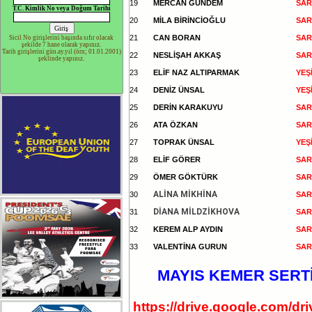
19
MERCAN GÜNDEM
SARI
T.C. Kimlik No veya Doğum Tarihi
20
MİLA BİRİNCİOĞLU
SARI
21
CAN BORAN
SARI
Sicil No girişlerini başında sıfır olacak
şekilde 7 hane olarak yapınız.
Tarih girişlerini gün.ay.yıl (örn; 01.01.2001)
22
NESLİŞAH AKKAŞ
SARI
şeklinde yapınız.
23
ELİF NAZ ALTIPARMAK
YEŞİ
24
DENİZ ÜNSAL
YEŞİ
25
DERİN KARAKUYU
SARI
26
ATA ÖZKAN
SARI
27
TOPRAK ÜNSAL
YEŞİ
28
ELİF GÖRER
SARI
29
ÖMER GÖKTÜRK
SARI
ALİNA MİKHİNA
30
SARI
DİANA MİLDZİKHOVA
31
SARI
32
KEREM ALP AYDIN
SARI
33
VALENTİNA GURUN
SARI
MAYIS KEMER SERTİ
https://drive.google.com/