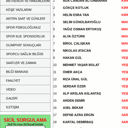
1
ADA CANDAN ALTUNBAHAR
KIRM
ANTRENÖR VE HAKEMLERİM
2
GÖKÇE KOTLUK
KIRM
KÖŞE YAZILARIM
3
HELİN ESRA TAN
KIRM
ANTRN SAAT VE GÜNLERİ
4
SELİM GÖNÜLBAYOĞLU
MAVİ
SPOR PSİKOLOĞUNUZ
5
YAĞIZ OSMAN ERTOKUŞ
MAVİ
SPOR KLB. SPONSORLUK
6
ALYA ÖZTÜRK
MAVİ
7
BİROL ÇALIŞKAN
MAVİ
OLİMPİYAT SONUÇLARI
8
NİKOLAS ATACAN
MAVİ
SPORCU SAĞLIK BİLĞİSİ
9
HAKAN GÜL
YEŞİ
SAATLER VE ZAMAN
10
MEHMET YAŞAR BOLAT
YEŞİ
BİLĞİ BANKASI
11
ÖMER AKÇA
YEŞİ
12
RIZA ÜNAL GÜL
YEŞİ
FAALİYET
13
SERDAR ÖZER
YEŞİ
VİDEO
14
ALP ARSLAN ASLANTAŞ
YEŞİ
GALERİ
15
ARDEN DEMİR
SARI
İLETİŞİM
16
ASEL BEKAR
YEŞİ
17
DEFNE AZRA ERGİN
SARI
SİCİL SORGULAMA
18
KARTAL DEMİRBAŞ
SARI
Sicil No veya Ad Soyad Giriniz